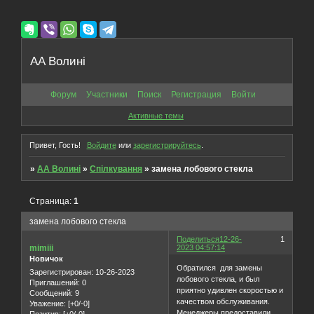
AA Волині
Форум
Участники
Поиск
Регистрация
Войти
Активные темы
Привет, Гость!
Войдите
или
зарегистрируйтесь
.
»
AA Волині
»
Спілкування
»
замена лобового стекла
Страница:
1
замена лобового стекла
Поделиться
12-26-
1
mimiii
2023 04:57:14
Новичок
Обратился для замены
Зарегистрирован
: 10-26-2023
лобового стекла, и был
Приглашений:
0
приятно удивлен скоростью и
Сообщений:
9
качеством обслуживания.
Уважение:
[+0/-0]
Менеджеры предоставили