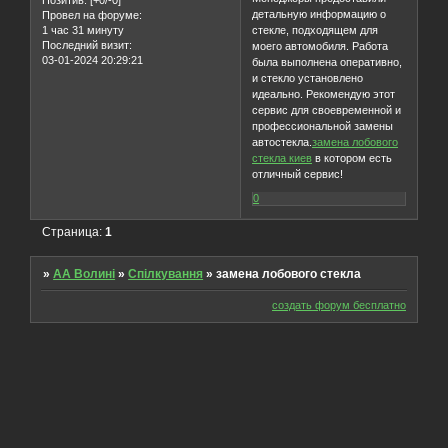
Позитив:
[+0/-0]
детальную информацию о
Провел на форуме:
1 час 31 минуту
стекле, подходящем для
Последний визит:
моего автомобиля. Работа
03-01-2024 20:29:21
была выполнена оперативно,
и стекло установлено
идеально. Рекомендую этот
сервис для своевременной и
профессиональной замены
автостекла.
замена лобового
стекла киев
в котором есть
отличный сервис!
0
Страница:
1
»
AA Волині
»
Спілкування
»
замена лобового стекла
создать форум бесплатно