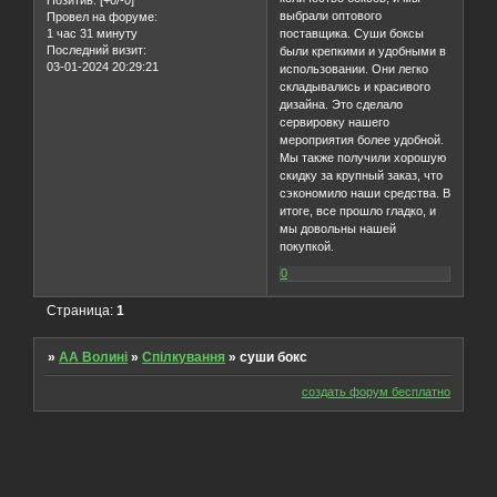
Позитив:
[+0/-0]
выбрали оптового
Провел на форуме:
1 час 31 минуту
поставщика. Суши боксы
Последний визит:
были крепкими и удобными в
03-01-2024 20:29:21
использовании. Они легко
складывались и красивого
дизайна. Это сделало
сервировку нашего
мероприятия более удобной.
Мы также получили хорошую
скидку за крупный заказ, что
сэкономило наши средства. В
итоге, все прошло гладко, и
мы довольны нашей
покупкой.
0
Страница:
1
»
AA Волині
»
Спілкування
»
суши бокс
создать форум бесплатно