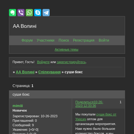
AA Волині
Форум
Участники
Поиск
Регистрация
Войти
Активные темы
Привет, Гость!
Войдите
или
зарегистрируйтесь
.
»
AA Волині
»
Спілкування
»
суши бокс
Страница:
1
суши бокс
Поделиться
10-26-
1
mimiii
2023 12:33:36
Новичок
Мы покупали
суши бокс от
Зарегистрирован
: 10-26-2023
Укрсич
оптом для
Приглашений:
0
организации мероприятия.
Сообщений:
9
Нам нужно было большое
Уважение:
[+0/-0]
количество боксов, и мы