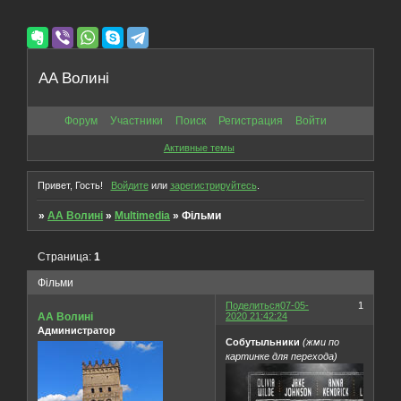
AA Волині
Форум
Участники
Поиск
Регистрация
Войти
Активные темы
Привет, Гость!
Войдите
или
зарегистрируйтесь
.
»
AA Волині
»
Multimedia
»
Фільми
Страница:
1
Фільми
Поделиться
07-05-
1
АА Волині
2020 21:42:24
Администратор
Собутыльники
(жми по
картинке для перехода)