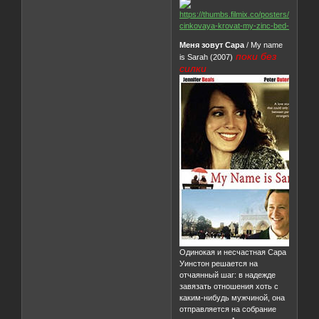
Меня зовут Сара
/ My name
поки без
is Sarah (2007)
силки
Одинокая и несчастная Сара
Уинстон решается на
отчаянный шаг: в надежде
завязать отношения хоть с
каким-нибудь мужчиной, она
отправляется на собрание