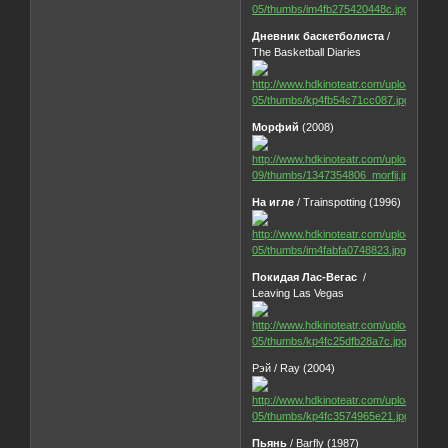
Дневник баскетболиста
/
The Basketball Diaries
Морфий
(2008)
На игле
/ Trainspotting (1996)
Покидая Лас-Вегас
/
Leaving Las Vegas
Рэй / Ray (2004)
Пьянь
/ Barfly (1987)