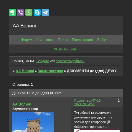
AA Волині
Форум
Участники
Поиск
Регистрация
Войти
Активные темы
Привет, Гость!
Войдите
или
зарегистрируйтесь
.
»
AA Волині
»
Завантаження
»
ДОКУМЕНТИ до (для) ДРУКУ
Страница:
1
ДОКУМЕНТИ до (для) ДРУКУ
Поделиться
07-12-
1
АА Волині
2021 20:54:51
Администратор
Тут зібрані та оформлені
документи для друку... та
зразки для конференцій -
бейджики, програми...