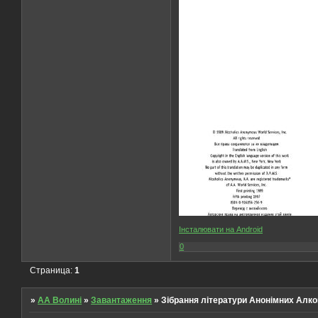
Інсталювати на Android
0
Страница:
1
»
AA Волині
»
Завантаження
»
Зібрання літератури Анонімних Алког