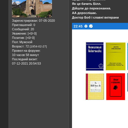
Як це бачить Білл.
Дійшли до переконання.
АА дорослішає.
Доктор Боб і славні ветерани
Зарегистрирован
: 07-05-2020
Приглашений:
0
Сообщений:
20
Уважение:
[+0/-0]
Позитив:
[+0/-0]
Пол:
Мужской
Возраст:
72
[1954-02-27]
Провел на форуме:
10 часов 58 минут
Последний визит:
07-12-2021 20:54:53