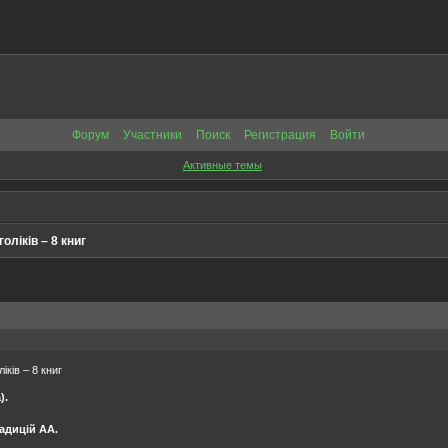
Форум
Участники
Поиск
Регистрация
Войти
Активные темы
оліків – 8 книг
іків – 8 книг
).
адицій АА.