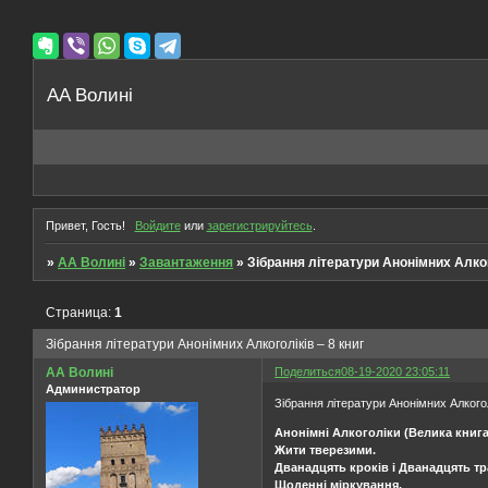
AA Волині
Привет, Гость!
Войдите
или
зарегистрируйтесь
.
»
AA Волині
»
Завантаження
»
Зібрання літератури Анонімних Алког
Страница:
1
Зібрання літератури Анонімних Алкоголіків – 8 книг
АА Волині
Поделиться
08-19-2020 23:05:11
Администратор
Зібрання літератури Анонімних Алкогол
Анонімні Алкоголіки (Велика книга
Жити тверезими.
Дванадцять кроків і Дванадцять тр
Щоденні міркування.